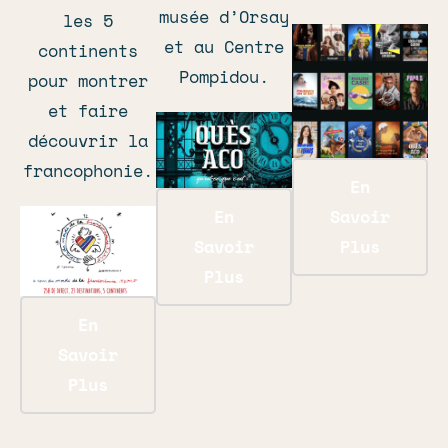
musée d’Orsay
les 5
et au Centre
continents
Pompidou.
pour montrer
et faire
découvrir la
francophonie.
En
Savoir
En
Plus
Savoir
Plus
En
Savoir
Plus